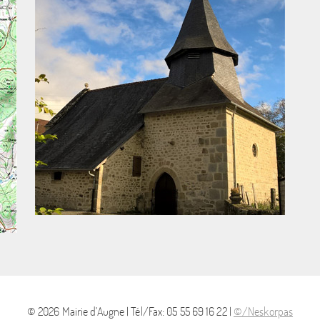
© 2026 Mairie d'Augne | Tél/Fax: 05 55 69 16 22 |
©/Neskorpas