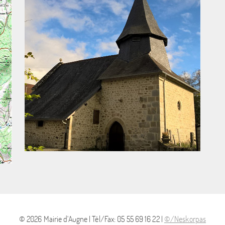
© 2026 Mairie d'Augne | Tél/Fax: 05 55 69 16 22 |
©/Neskorpas